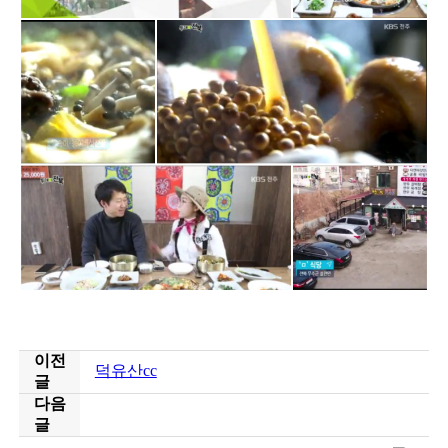
이전
덕유산cc
글
다음
글