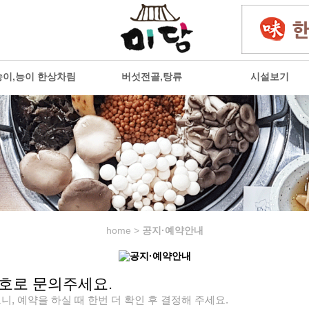
송이,능이 한상차림
버섯전골,탕류
시설보기
home >
공지·예약안내
호로 문의주세요.
 예약을 하실 때 한번 더 확인 후 결정해 주세요.